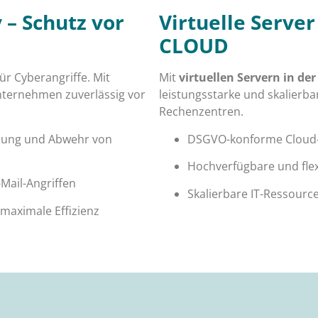
 – Schutz vor
Virtuelle Serve
CLOUD
für Cyberangriffe. Mit
Mit
virtuellen Servern in d
nternehmen zuverlässig vor
leistungsstarke und skalierba
Rechenzentren.
ennung und Abwehr von
DSGVO-konforme Cloud-I
Hochverfügbare und fle
Mail-Angriffen
Skalierbare IT-Ressour
 maximale Effizienz