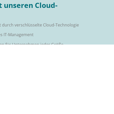
it unseren Cloud-
 durch verschlüsselte Cloud-Technologie
res IT-Management
gen für Unternehmen jeder Größe
h DSGVO- und GoBD-konforme Systeme
gestalten Sie Ihre IT-Infrastruktur
Lassen Sie sich jetzt beraten!
chtliches