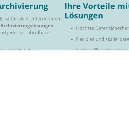
Archivierung
Ihre Vorteile m
Lösungen
s ist für viele Unternehmen
-Archivierungslösungen
Höchste Datensicherheit
nd jederzeit abrufbare
Flexibles und skalierba
Kosteneffiziente Lösun
 GoBD und DSGVO
Rechtssicherheit durc
ngfristige Rechtssicherheit
Mit unseren
Cloud-Lösungen
funktionen
zukunftssicher und effizient. 
Direkt zum Thema
Re